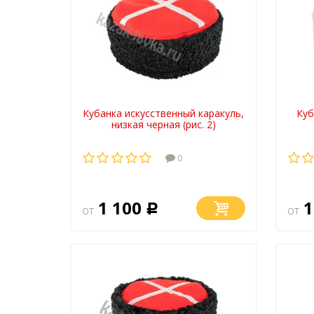
Кубанка искусственный каракуль,
Куб
низкая черная (рис. 2)
0
1 100
1
от
Р
от