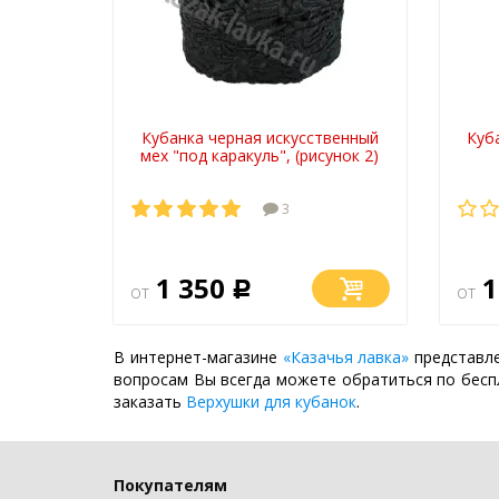
Кубанка черная искусственный
Куб
мех "под каракуль", (рисунок 2)
3
1 350
1
от
Р
от
В интернет-магазине
«Казачья лавка»
представле
вопросам Вы всегда можете обратиться по бес
заказать
Верхушки для кубанок
.
Покупателям