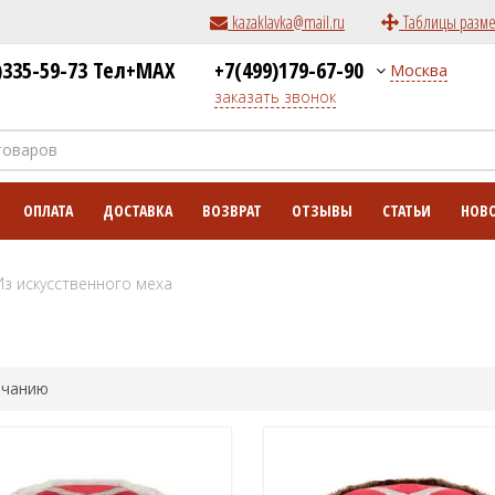
kazaklavka@mail.ru
Таблицы разм
)335-59-73 Тел+MAX
+7(499)179-67-90
Москва
заказать звонок
ОПЛАТА
ДОСТАВКА
ВОЗВРАТ
ОТЗЫВЫ
СТАТЬИ
НОВ
Из искусственного меха
лчанию