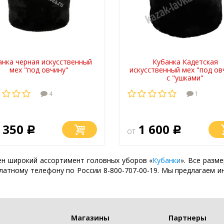
анка черная искусственный
Кубанка Кадетская
мех "под овчину"
искусственный мех "под ов
с "ушками"
4
1
 350
1 600
Р
от
Р
н широкий ассортимент головных уборов «
Кубанки
». Все разм
платному телефону по России
8-800-707-00-19
. Мы предлагаем 
Магазины
Партнеры