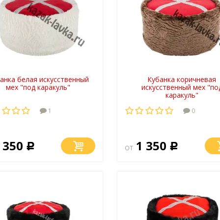
анка белая искусственный
Кубанка коричневая
мех "под каракуль"
искусственный мех "по
каракуль"
1
0
 350
1 350
Р
от
Р