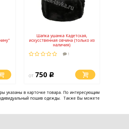
Шапка ушанка Кадетская,
чину"
искусственная овчина (только из
наличия)
1
750
от
Р
еры указаны в карточке товара. По интересующим
индивидуальный пошив одежды. Также Вы можете