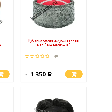
Кубанка серая искусственный
д
мех "под каракуль"
0
1 350
от
Р