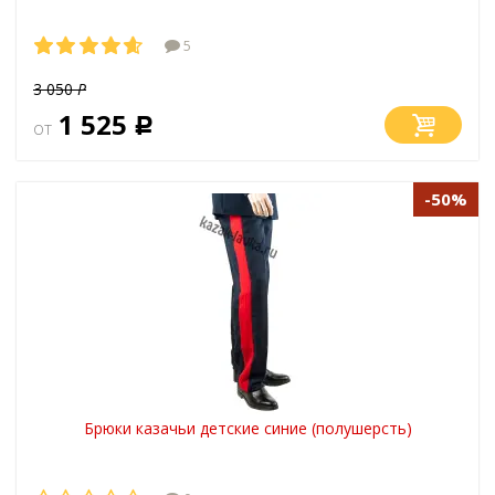
5
3 050
Р
1 525
от
Р
-50%
Брюки казачьи детские синие (полушерсть)