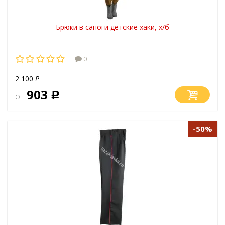
Брюки в сапоги детские хаки, х/б
0
2 100
Р
903
от
Р
-50%