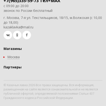
+7(965)335-59-73 Тел+MAX
с 09:00 до 20:00
звонок по России бесплатный
г. Москва, 7-я ул. Текстильщиков, 18/15, м.Волжская (с 10,00
до 18,00)
kazaklavka@mail.ru
Магазины
Москва
Партнеры
© Казачья лавка 2026 Все права защищены. Вся информация,
размещенная на сайте является ознакомительной и не является
публичной офертой, определяемой положениями Статьи 437
Гражданского кодекса Российской Федерации.