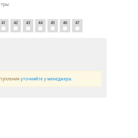
тры:
41
42
43
44
45
46
47
ступления
уточняйте у менеджера
.