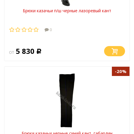
Брюки казачьи п/ш черные лазоревый кант
0
5 830
от
Р
-20%
Брюки казачьи черные синий кант, габардин