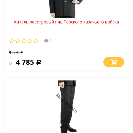
Китель реестровый п\ш Терского казачьего войска
0
9 570
Р
4 785
от
Р