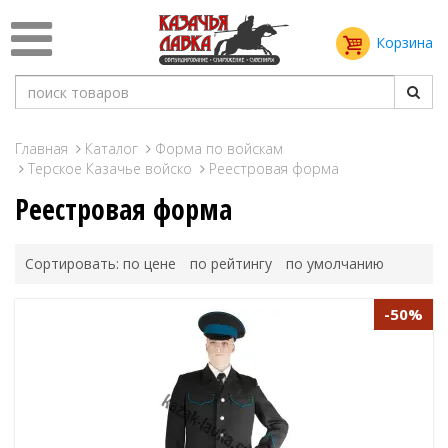
Корзина
Главная
Каталог
Форма по войскам
Терское Казачье войско
Реестровая форма
Реестровая форма
Сортировать:
по цене
по рейтингу
по умолчанию
-50%