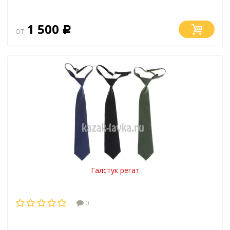
1 500
от
Р
Галстук регат
0