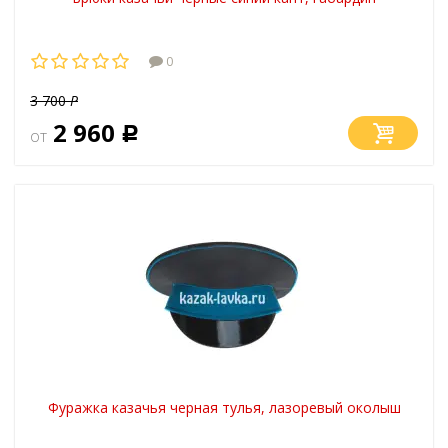
0
3 700
Р
2 960
от
Р
Фуражка казачья черная тулья, лазоревый околыш