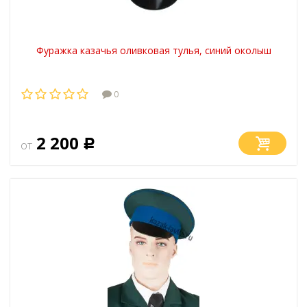
Фуражка казачья оливковая тулья, синий околыш
0
2 200
от
Р