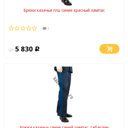
Брюки казачьи п/ш синие красный лампас
1
5 830
от
Р
Брюки казачьи синие синий лампас, габардин