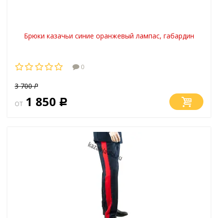
Брюки казачьи синие оранжевый лампас, габардин
0
3 700
Р
1 850
от
Р