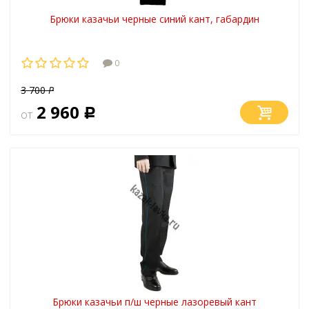
Брюки казачьи черные синий кант, габардин
0
3 700
Р
2 960
от
Р
Брюки казачьи п/ш черные лазоревый кант