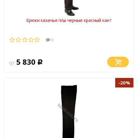
Брюки казачьи п/ш черные красный кант
0
5 830
от
Р
-20%