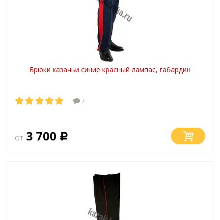
Брюки казачьи синие красный лампас, габардин
7
3 700
от
Р