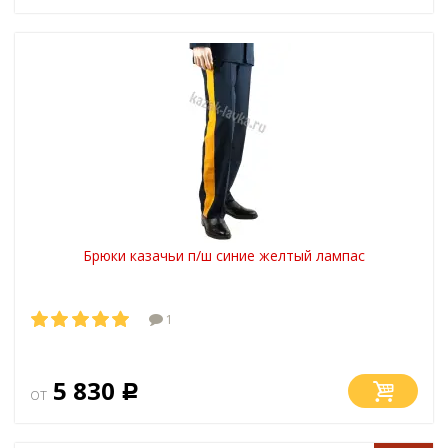
Брюки казачьи п/ш синие желтый лампас
1
5 830
от
Р