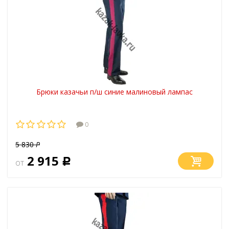
Брюки казачьи п/ш синие малиновый лампас
0
5 830
Р
2 915
от
Р