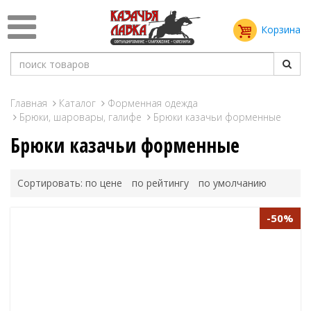
Корзина
Главная
Каталог
Форменная одежда
Брюки, шаровары, галифе
Брюки казачьи форменные
Брюки казачьи форменные
Сортировать:
по цене
по рейтингу
по умолчанию
-50%