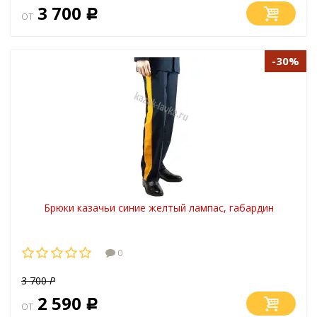
3 700
от
Р
-30%
Брюки казачьи синие желтый лампас, габардин
0
3 700
Р
2 590
от
Р