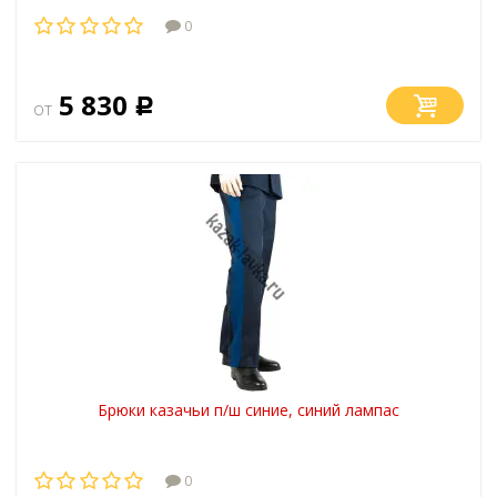
0
5 830
от
Р
Брюки казачьи п/ш синие, синий лампас
0