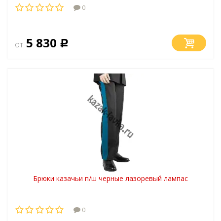
0
5 830
от
Р
Брюки казачьи п/ш черные лазоревый лампас
0