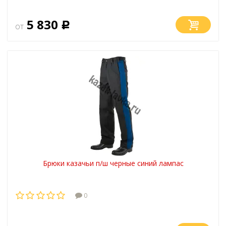
5 830
от
Р
Брюки казачьи п/ш черные синий лампас
0