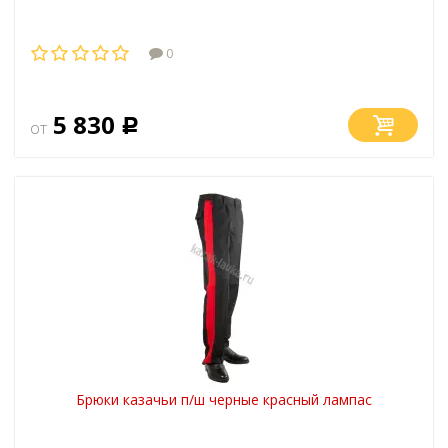
0
5 830
от
Р
Брюки казачьи п/ш черные красный лампас