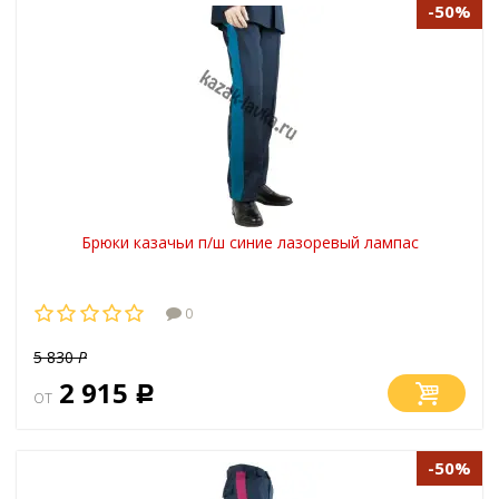
-50%
Брюки казачьи п/ш синие лазоревый лампас
0
5 830
Р
2 915
от
Р
-50%