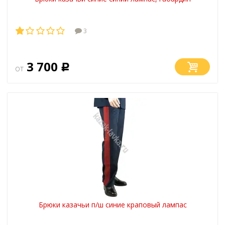
3
3 700
от
Р
Брюки казачьи п/ш синие краповый лампас