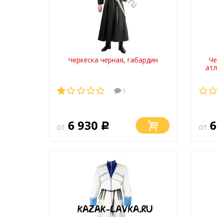
Черкеска черная, габардин
Че
атл
1
6 930
6
от
Р
от