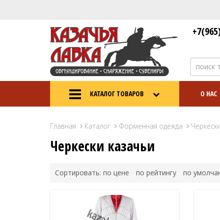
+7(965
КАТАЛОГ ТОВАРОВ
О НАС
Главная
Каталог
Форменная одежда
Черкески
Черкески казачьи
Сортировать:
по цене
по рейтингу
по умолча