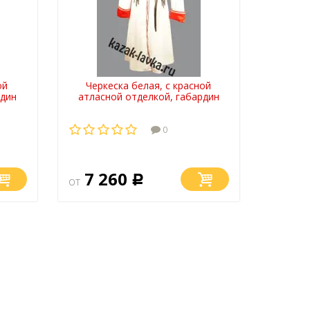
ой
Черкеска белая, с красной
рдин
атласной отделкой, габардин
0
7 260
от
Р