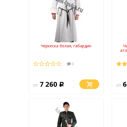
Черкеска белая, габардин
Ч
атл
0
7 260
6
от
Р
от