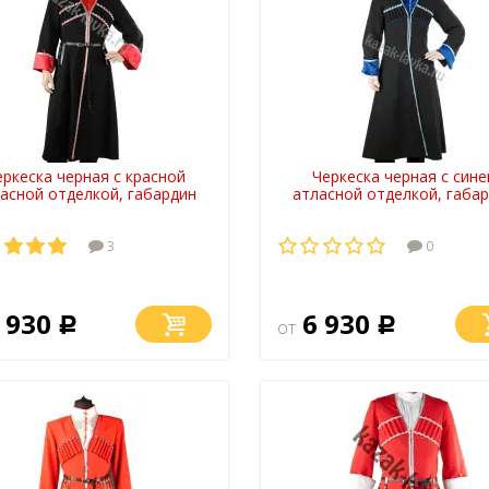
еркеска черная с красной
Черкеска черная с сине
асной отделкой, габардин
атласной отделкой, габа
3
0
 930
6 930
Р
от
Р