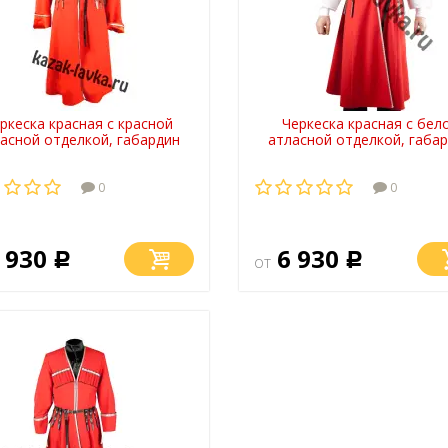
ркеска красная с красной
Черкеска красная с бел
асной отделкой, габардин
атласной отделкой, габа
0
0
 930
6 930
Р
от
Р