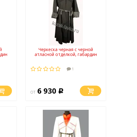
й
Черкеска черная с черной
рдин
атласной отделкой, габардин
1
6 930
от
Р