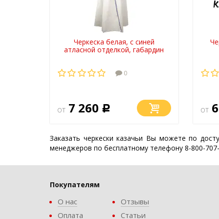
Черкеска белая, с синей
Че
атласной отделкой, габардин
0
7 260
6
от
Р
от
Заказать черкески казачьи Вы можете по дост
менеджеров по бесплатному телефону 8-800-707
Покупателям
О нас
Отзывы
Оплата
Статьи