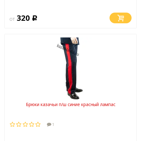
320
от
Р
Брюки казачьи п/ш синие красный лампас
1