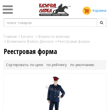
Корзина
Главная
Каталог
Форма по войскам
Всевеликое Войско Донское
Реестровая форма
Реестровая форма
Сортировать:
по цене
по рейтингу
по умолчанию