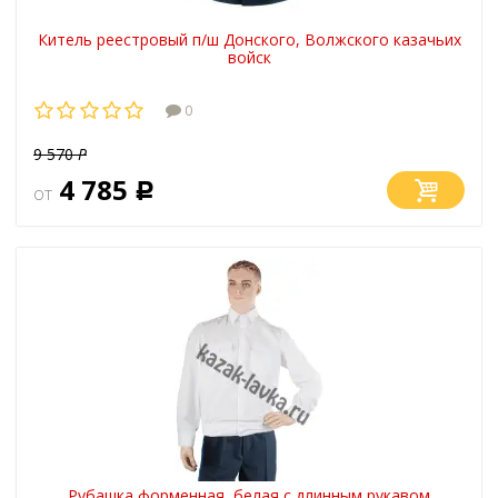
Китель реестровый п/ш Донского, Волжского казачьих
войск
0
9 570
Р
4 785
от
Р
Рубашка форменная, белая с длинным рукавом