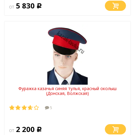
5 830
от
Р
Фуражка казачья синяя тулья, красный околыш
(Донская, Волжская)
5
2 200
от
Р