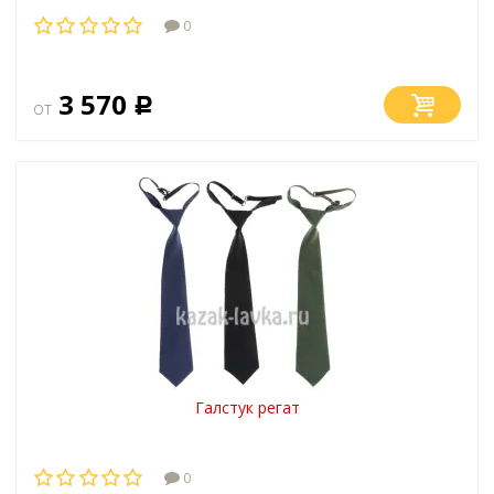
0
3 570
от
Р
Галстук регат
0