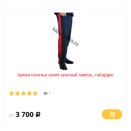
Брюки казачьи синие красный лампас, габардин
7
3 700
от
Р