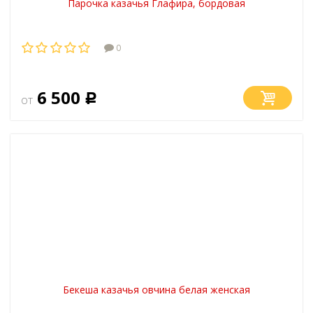
Парочка казачья Глафира, бордовая
0
6 500
от
Р
Бекеша казачья овчина белая женская