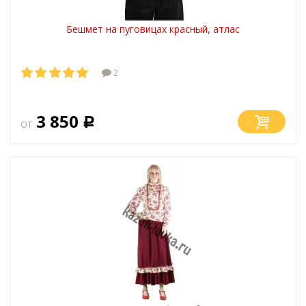
Бешмет на пуговицах красный, атлас
2
3 850
от
Р