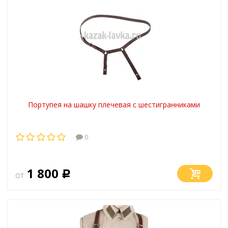
Портупея на шашку плечевая с шестигранниками
0
1 800
от
Р