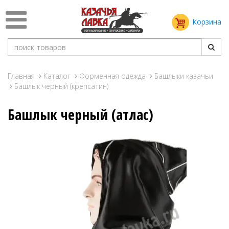
Корзина
Главная
Каталог
Форменная одежда
Башлыки казачьи
Башлык черный (крепсатин)
Башлык черный (атлас)