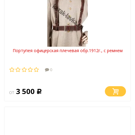
Портупея офицерская плечевая обр.1912г., с ремнем
0
3 500
от
Р