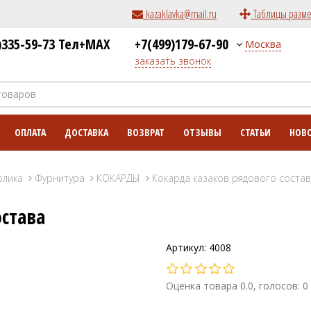
kazaklavka@mail.ru
Таблицы разм
)335-59-73 Тел+MAX
+7(499)179-67-90
Москва
заказать звонок
ОПЛАТА
ДОСТАВКА
ВОЗВРАТ
ОТЗЫВЫ
СТАТЬИ
НОВ
олика
Фурнитура
КОКАРДЫ
Кокарда казаков рядового соста
остава
Артикул: 4008
Оценка товара 0.0, голосов: 0