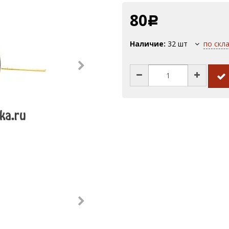
80
Р
Наличие:
32
шт
по скл