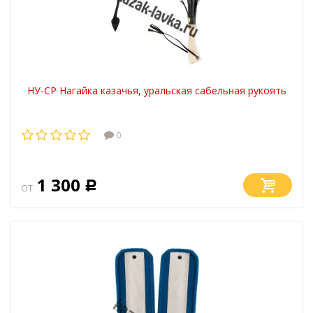
НУ-СР Нагайка казачья, уральская сабельная рукоять
0
1 300
от
Р