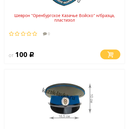
Шеврон "Оренбургское Казачье Войско" н/бразца,
пластизол
0
100
от
Р