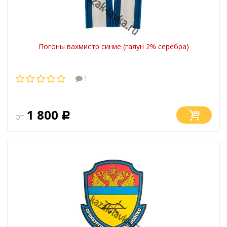
Погоны вахмистр синие (галун 2% серебра)
1
1 800
от
Р