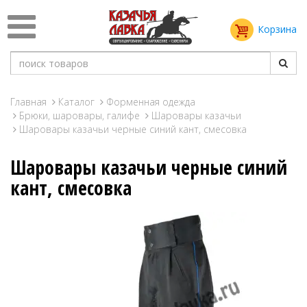
Корзина
Главная
Каталог
Форменная одежда
Брюки, шаровары, галифе
Шаровары казачьи
Шаровары казачьи черные синий кант, смесовка
Шаровары казачьи черные синий
кант, смесовка