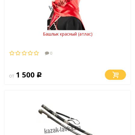
Башлык красный (атлас)
0
1 500
от
Р