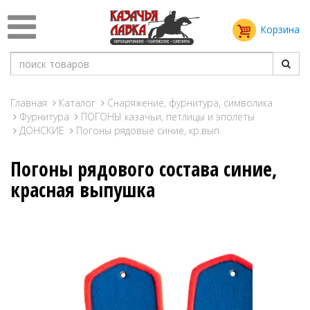
Корзина
Главная
Каталог
Снаряжение, фурнитура, символика
Фурнитура
ПОГОНЫ казачьи, петлицы и эполеты
ДОНСКИЕ
Погоны рядовые синие, кр.вып.
Погоны рядового состава синие,
красная выпушка