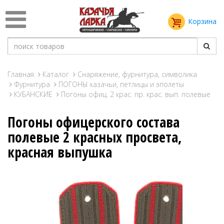
Корзина
Главная
Каталог
Снаряжение, фурнитура, символика
Фурнитура
ПОГОНЫ казачьи, петлицы и эполеты
КУБАНСКИЕ
Погоны офиц. 2 крас. пр. крас. вып. полевые
Погоны офицерского состава
полевые 2 красных просвета,
красная выпушка