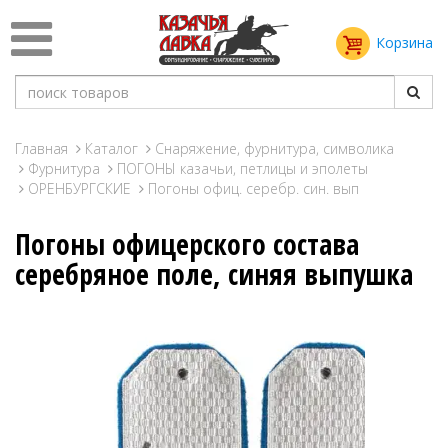
Корзина
Главная
Каталог
Снаряжение, фурнитура, символика
Фурнитура
ПОГОНЫ казачьи, петлицы и эполеты
ОРЕНБУРГСКИЕ
Погоны офиц. серебр. син. вып
Погоны офицерского состава
серебряное поле, синяя выпушка