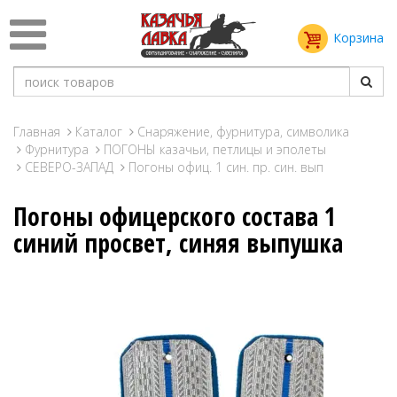
Корзина
Главная
Каталог
Снаряжение, фурнитура, символика
Фурнитура
ПОГОНЫ казачьи, петлицы и эполеты
СЕВЕРО-ЗАПАД
Погоны офиц. 1 син. пр. син. вып
Погоны офицерского состава 1
синий просвет, синяя выпушка