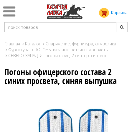
Корзина
Главная
Каталог
Снаряжение, фурнитура, символика
Фурнитура
ПОГОНЫ казачьи, петлицы и эполеты
СЕВЕРО-ЗАПАД
Погоны офиц. 2 син. пр. син. вып
Погоны офицерского состава 2
синих просвета, синяя выпушка