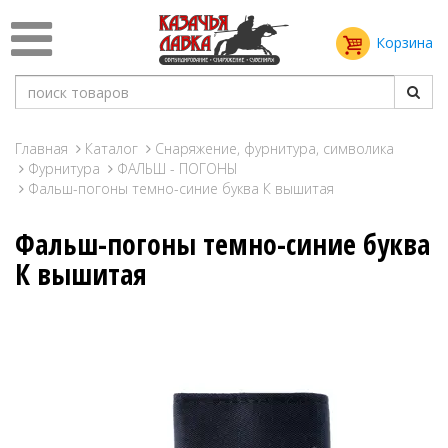
Корзина
Главная
Каталог
Снаряжение, фурнитура, символика
Фурнитура
ФАЛЬШ - ПОГОНЫ
Фальш-погоны темно-синие буква К вышитая
Фальш-погоны темно-синие буква
К вышитая