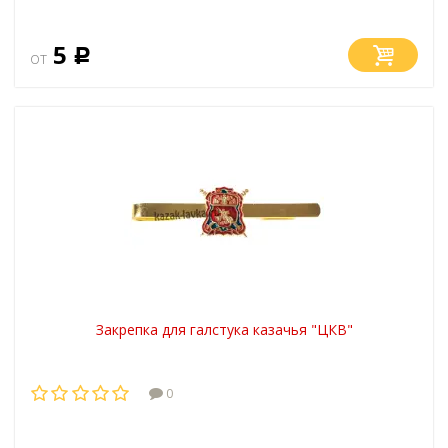
5
от
Р
Закрепка для галстука казачья "ЦКВ"
0