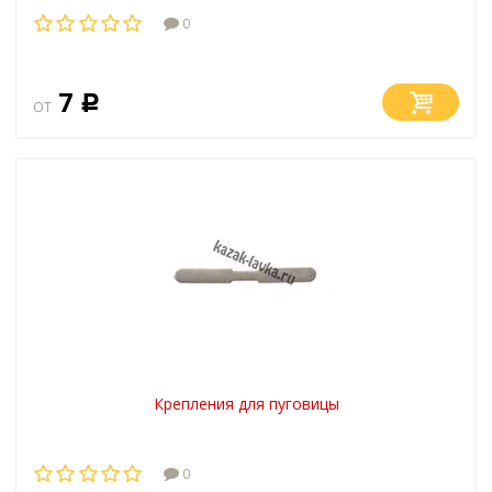
0
7
от
Р
Крепления для пуговицы
0