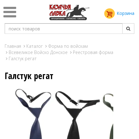
Корзина
Главная
Каталог
Форма по войскам
Всевеликое Войско Донское
Реестровая форма
Галстук регат
Галстук регат