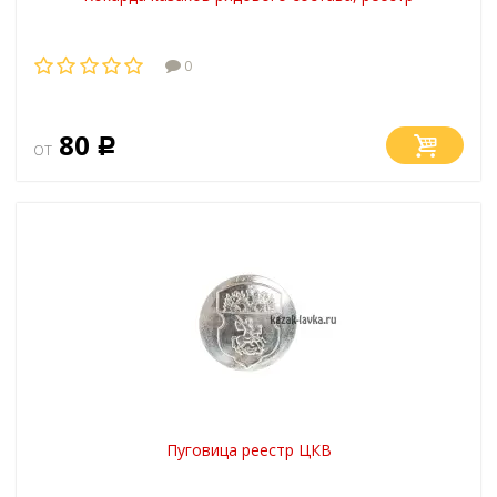
0
80
от
Р
Пуговица реестр ЦКВ