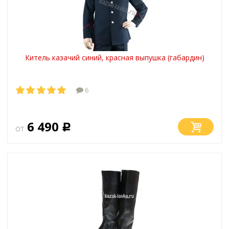
Китель казачий синий, красная выпушка (габардин)
6
6 490
от
Р