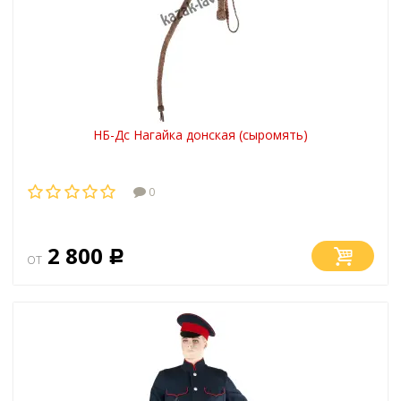
НБ-Дс Нагайка донская (сыромять)
0
2 800
от
Р