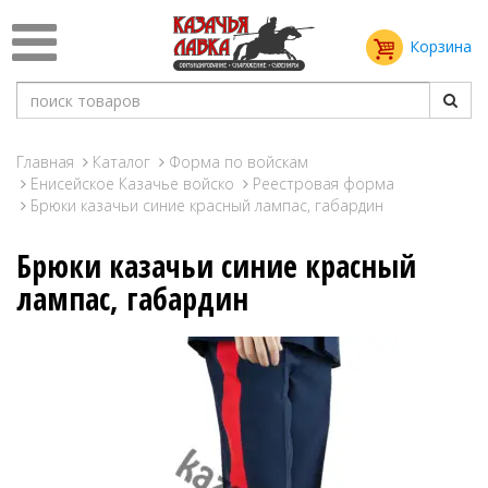
Корзина
Главная
Каталог
Форма по войскам
Енисейское Казачье войско
Реестровая форма
Брюки казачьи синие красный лампас, габардин
Брюки казачьи синие красный
лампас, габардин