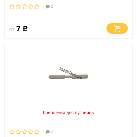
0
7
от
Р
Крепления для пуговицы
0