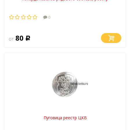
0
80
от
Р
Пуговица реестр ЦКВ