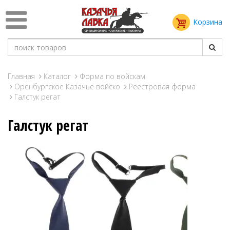
Корзина
Главная
Каталог
Форма по войскам
Оренбургское Казачье войско
Реестровая форма
Галстук регат
Галстук регат