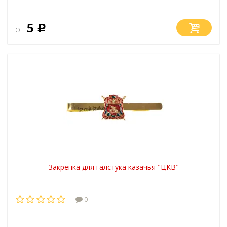
5
от
Р
Закрепка для галстука казачья "ЦКВ"
0