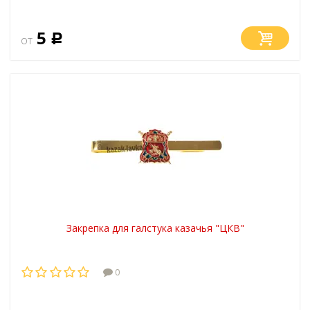
5
от
Р
Закрепка для галстука казачья "ЦКВ"
0