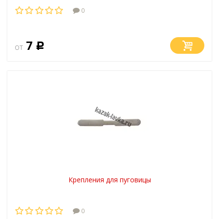
0
7
от
Р
Крепления для пуговицы
0