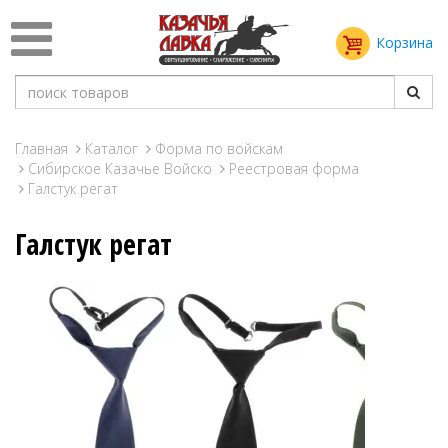
Корзина
Главная
Каталог
Форма по войскам
Сибирское Казачье Войско
Реестровая форма
Галстук регат
Галстук регат