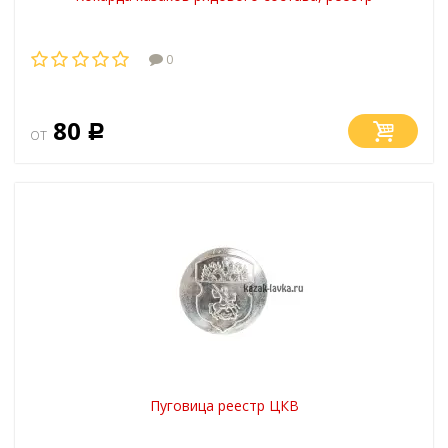
0
80
от
Р
Пуговица реестр ЦКВ