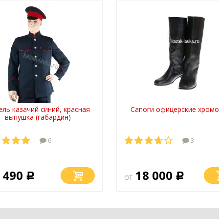
ель казачий синий, красная
Сапоги офицерские хром
выпушка (габардин)
6
3
 490
18 000
Р
от
Р