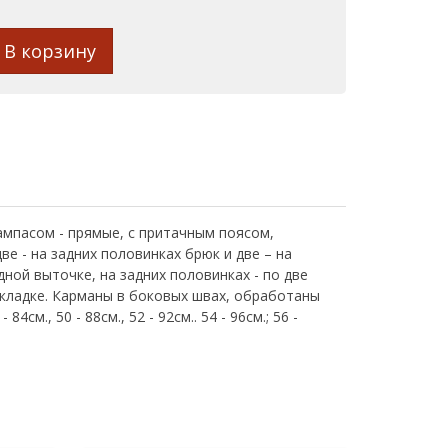
В корзину
лампасом - прямые, с притачным поясом,
ве - на задних половинках брюк и две – на
ной выточке, на задних половинках - по две
дкладке. Карманы в боковых швах, обработаны
м., 50 - 88см., 52 - 92см.. 54 - 96см.; 56 -