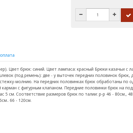
 оплата
ер). Цвет брюк: синий. Цвет лампаса: красный Брюки казачьи с 
левок (под ремень): две - у выточек передних половинок брюк, д
астежку-молнию. На передних половинках брюк обработаны по од
ой карман с фигурным клапаном. Передние половинки брюк на по
 см. Соответствие размеров брюк по талии: р-р 46 - 80см., 48 - 84с
6см.. 66 - 120см.