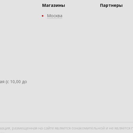
Магазины
Партнеры
Москва
ая (с 10,00 до
мация, размещенная на сайте является ознакомительной и не являетс