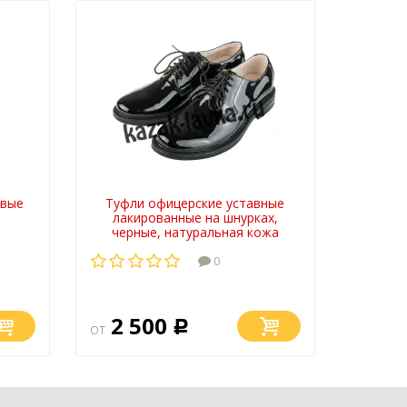
овые
Туфли офицерские уставные
лакированные на шнурках,
черные, натуральная кожа
0
2 500
от
Р