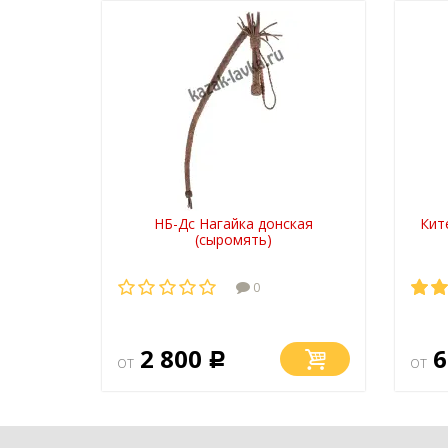
НБ-Дс Нагайка донская
Кит
(сыромять)
0
2 800
6
от
Р
от