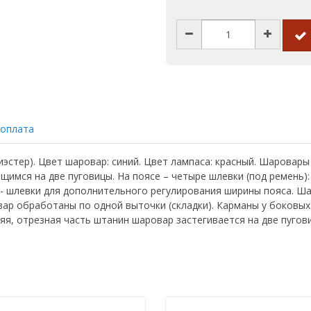
 оплата
эстер). Цвет шаровар: синий. Цвет лампаса: красный. Шаровары (
имся на две пуговицы. На поясе – четыре шлевки (под ремень): 
а - шлевки для дополнительного регулирования ширины пояса. Ш
вар обработаны по одной выточки (складки). Карманы у боковых
няя, отрезная часть штанин шаровар застегивается на две пугов