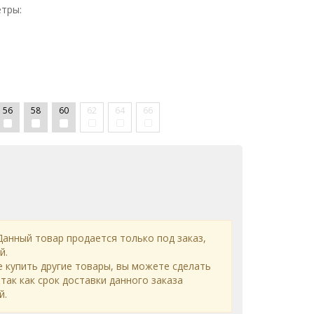
тры:
56
58
60
62
64
66
анный товар продается только под заказ,
й.
е купить другие товары, вы можете сделать
 так как срок доставки данного заказа
й.