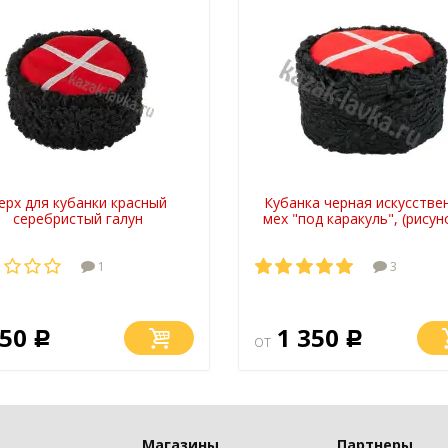
ерх для кубанки красный
Кубанка черная искусстве
серебристый галун
мех "под каракуль", (рисун
1
3
50
1 350
Р
от
Р
Магазины
Партнеры