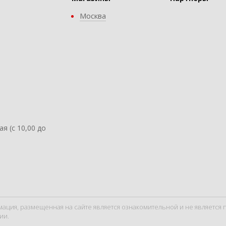
Москва
ая (с 10,00 до
мация, размещенная на сайте является ознакомительной и не являетс
ии.