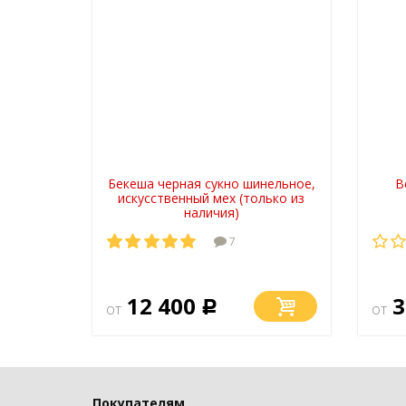
Бекеша черная сукно шинельное,
В
искусственный мех (только из
наличия)
7
12 400
3
от
Р
от
Покупателям