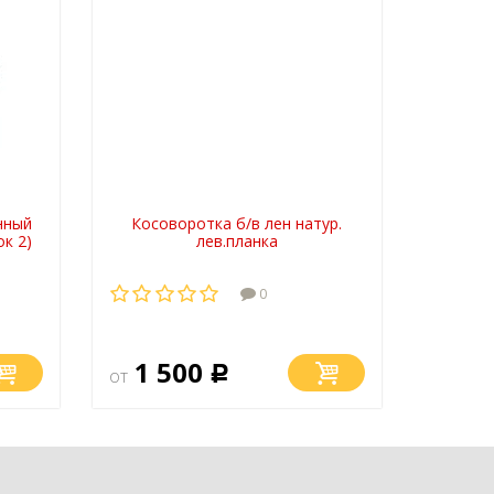
нный
Косоворотка б/в лен натур.
ок 2)
лев.планка
0
1 500
от
Р