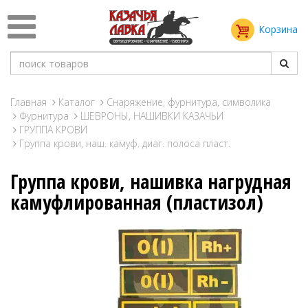
Корзина
Главная
Каталог
Снаряжение, фурнитура, символика
Фурнитура
ШЕВРОНЫ, НАШИВКИ КАЗАЧЬИ
ГРУППА КРОВИ
Группа крови, наш. камуф. диаг. полоса пласт.
Группа крови, нашивка нагрудная
камуфлированная (пластизол)