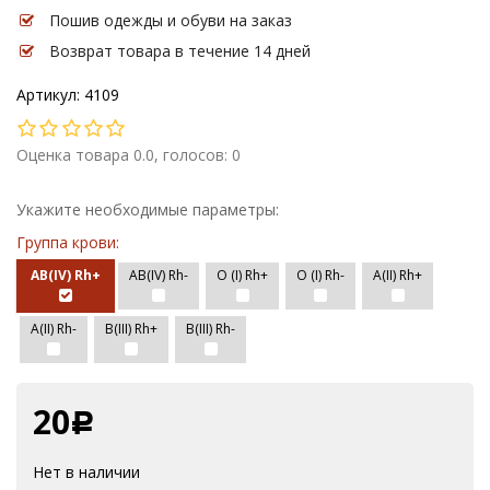
Пошив одежды и обуви на заказ
Возврат товара в течение 14 дней
Артикул: 4109
Оценка товара 0.0, голосов: 0
Укажите необходимые параметры:
Группа крови:
AB(IV) Rh+
AB(IV) Rh-
O (I) Rh+
O (I) Rh-
А(II) Rh+
А(II) Rh-
В(III) Rh+
В(III) Rh-
20
Р
Нет в наличии