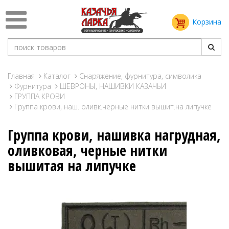
Корзина
Главная
Каталог
Снаряжение, фурнитура, символика
Фурнитура
ШЕВРОНЫ, НАШИВКИ КАЗАЧЬИ
ГРУППА КРОВИ
Группа крови, наш. оливк.черные нитки вышит.на липучке
Группа крови, нашивка нагрудная,
оливковая, черные нитки
вышитая на липучке