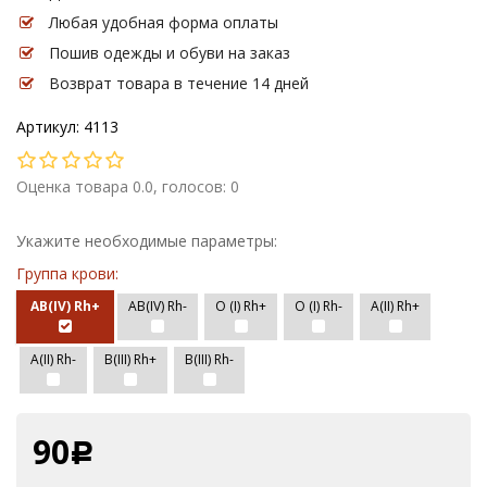
Любая удобная форма оплаты
Пошив одежды и обуви на заказ
Возврат товара в течение 14 дней
Артикул: 4113
Оценка товара 0.0, голосов: 0
Укажите необходимые параметры:
Группа крови:
AB(IV) Rh+
AB(IV) Rh-
O (I) Rh+
O (I) Rh-
А(II) Rh+
А(II) Rh-
В(III) Rh+
В(III) Rh-
90
Р