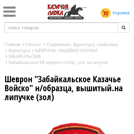
Корзина
Главная
Каталог
Снаряжение, фурнитура, символика
Фурнитура
ШЕВРОНЫ, НАШИВКИ КАЗАЧЬИ
ЗАБАЙКАЛЬСКИЕ
Забайкальское КВ шеврон н/обр., зол. на липучке
Шеврон "Забайкальское Казачье
Войско" н/образца, вышитый.на
липучке (зол)