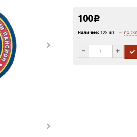
100
Р
Наличие:
128
шт
по ск