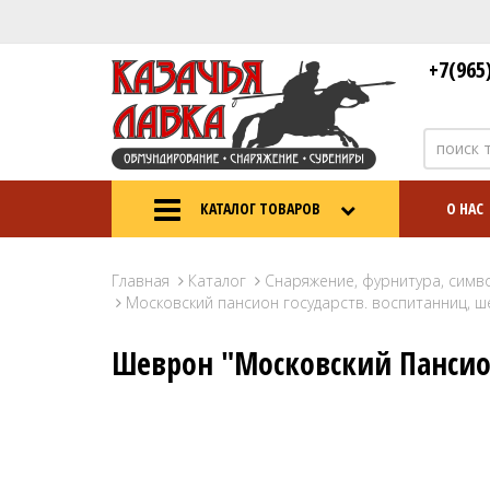
+7(965
КАТАЛОГ ТОВАРОВ
О НАС
Главная
Каталог
Снаряжение, фурнитура, симв
Московский пансион государств. воспитанниц, ш
Шеврон "Московский Пансио