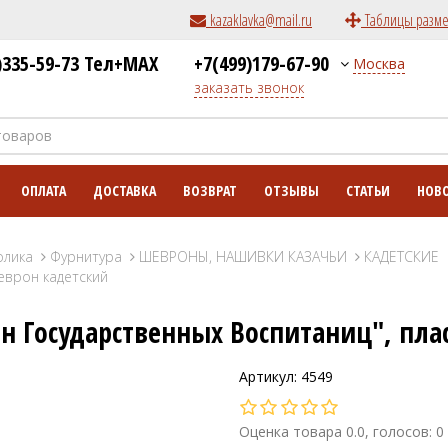
kazaklavka@mail.ru
Таблицы разм
)335-59-73 Тел+MAX
+7(499)179-67-90
Москва
заказать звонок
ОПЛАТА
ДОСТАВКА
ВОЗВРАТ
ОТЗЫВЫ
СТАТЬИ
НОВ
олика
Фурнитура
ШЕВРОНЫ, НАШИВКИ КАЗАЧЬИ
КАДЕТСКИЕ
еврон кадетский
н Государственных Воспитаниц", пла
Артикул: 4549
Оценка товара 0.0, голосов: 0