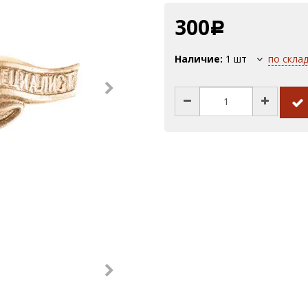
300
Р
Наличие:
1
шт
по скла