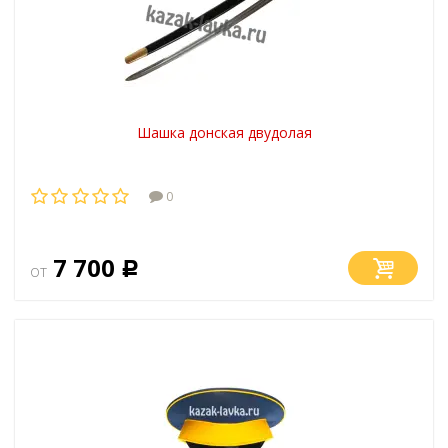
Шашка донская двудолая
0
7 700
от
Р