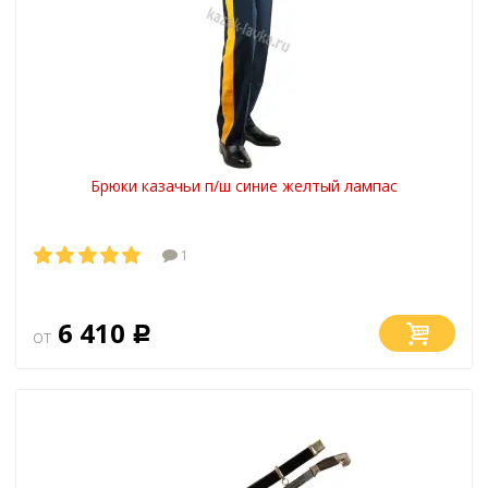
Брюки казачьи п/ш синие желтый лампас
1
6 410
от
Р