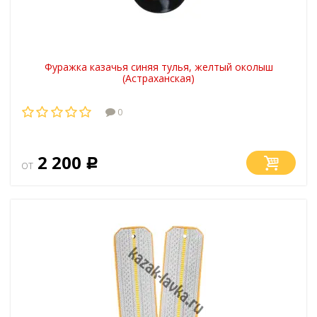
Фуражка казачья синяя тулья, желтый околыш
(Астраханская)
0
2 200
от
Р