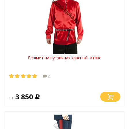
Бешмет на пуговицах красный, атлас
2
3 850
от
Р