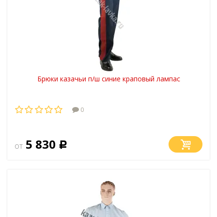
Брюки казачьи п/ш синие краповый лампас
0
5 830
от
Р