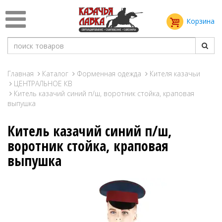
Корзина
Главная
Каталог
Форменная одежда
Кителя казачьи
ЦЕНТРАЛЬНОЕ КВ
Китель казачий синий п/ш, воротник стойка, краповая
выпушка
Китель казачий синий п/ш,
воротник стойка, краповая
выпушка