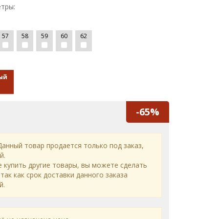
тры:
57
58
59
60
62
ый
-65%
анный товар продается только под заказ,
й.
е купить другие товары, вы можете сделать
 так как срок доставки данного заказа
й.