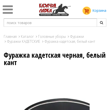
Корзина
Главная
Каталог
Головные уборы
Фуражки
Фуражки КАДЕТСКИЕ
Фуражка кадетская, белый кант
Фуражка кадетская черная, белый
кант