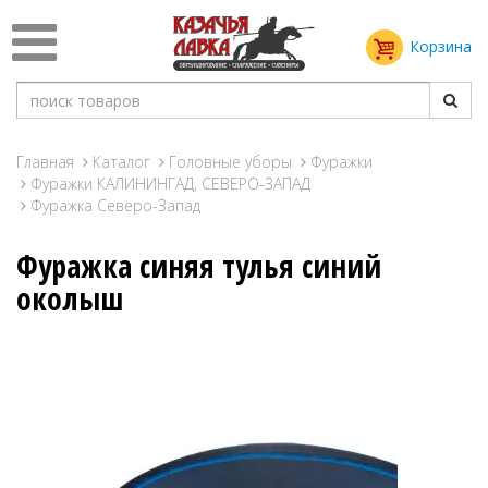
Корзина
Главная
Каталог
Головные уборы
Фуражки
Фуражки КАЛИНИНГАД, СЕВЕРО-ЗАПАД
Фуражка Северо-Запад
Фуражка синяя тулья синий
околыш