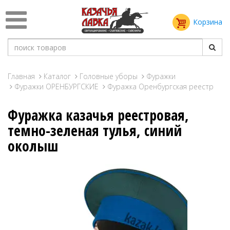
Корзина
Главная
Каталог
Головные уборы
Фуражки
Фуражки ОРЕНБУРГСКИЕ
Фуражка Оренбургская реестр
Фуражка казачья реестровая,
темно-зеленая тулья, синий
околыш