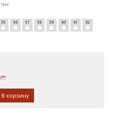
тры:
55
56
57
58
59
60
61
62
дам
В корзину