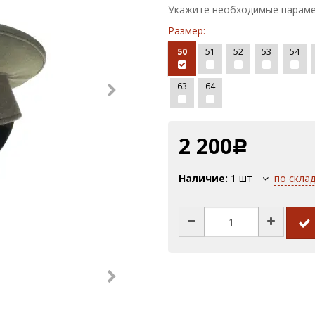
Укажите необходимые параме
Размер:
50
51
52
53
54
63
64
2 200
Р
Наличие:
1
шт
по скла