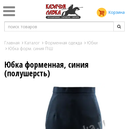
Корзина
Главная
Каталог
Форменная одежда
Юбки
Юбка форм. синия П\Ш
Юбка форменная, синия
(полушерсть)