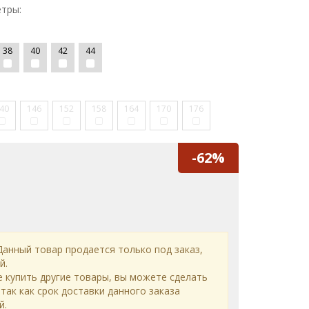
тры:
38
40
42
44
40
146
152
158
164
170
176
-62%
анный товар продается только под заказ,
й.
е купить другие товары, вы можете сделать
 так как срок доставки данного заказа
й.