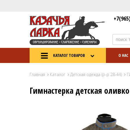
+7(965
КАТАЛОГ ТОВАРОВ
О НАС
Главная
Каталог
Детская одежда (р-р 28-44)
Г
Гимнастерка детская оливко