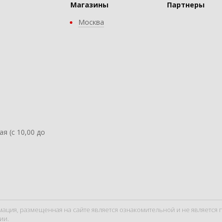
Магазины
Партнеры
Москва
ая (с 10,00 до
мация, размещенная на сайте является ознакомительной и не являетс
ии.