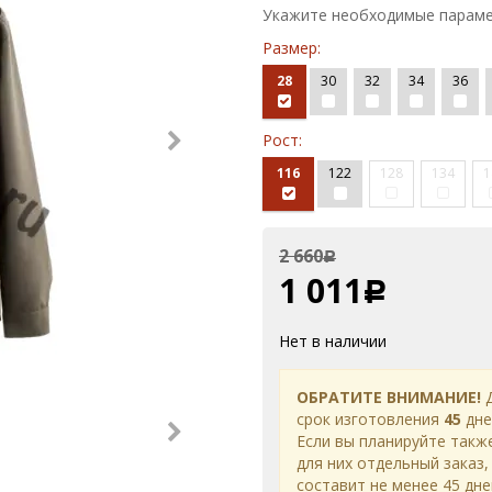
Укажите необходимые параме
Размер:
28
30
32
34
36
Рост:
116
122
128
134
1
2 660
Р
1 011
Р
Нет в наличии
ОБРАТИТЕ ВНИМАНИЕ!
Д
срок изготовления
45
дне
Если вы планируйте такж
для них отдельный заказ,
составит не менее 45 дне