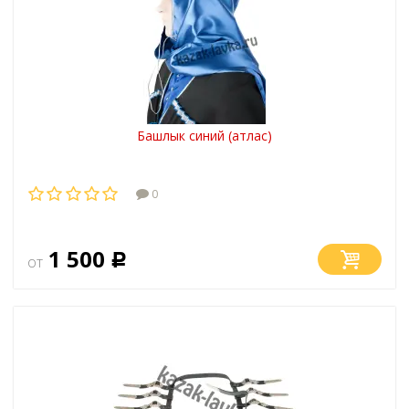
Башлык синий (атлас)
0
1 500
от
Р