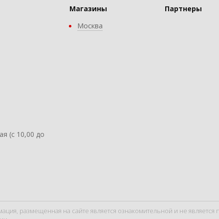
Магазины
Партнеры
Москва
ая (с 10,00 до
мация, размещенная на сайте является ознакомительной и не являетс