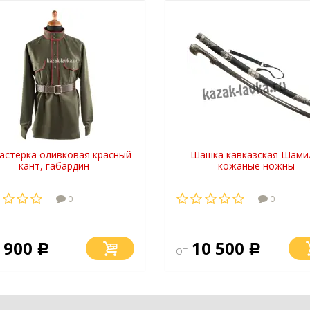
астерка оливковая красный
Шашка кавказская Шами
кант, габардин
кожаные ножны
0
0
 900
10 500
Р
от
Р