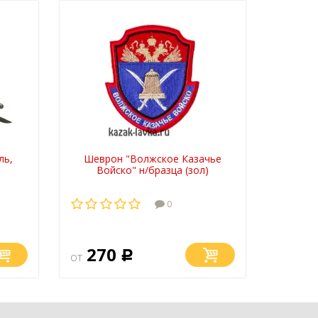
ль,
Шеврон "Волжское Казачье
Войско" н/бразца (зол)
0
270
от
Р