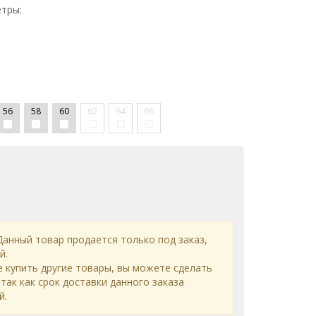
тры:
56
58
60
62
64
66
анный товар продается только под заказ,
й.
е купить другие товары, вы можете сделать
 так как срок доставки данного заказа
й.