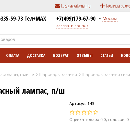
kazaklavka@mail.ru
Таблицы разм
)335-59-73 Тел+MAX
+7(499)179-67-90
Москва
заказать звонок
ОПЛАТА
ДОСТАВКА
ВОЗВРАТ
ОТЗЫВЫ
СТАТЬИ
НОВ
шаровары, галифе
Шаровары казачьи
Шаровары казачьи сини
асный лампас, п/ш
Артикул: 143
Оценка товара 0.0, голосов: 0