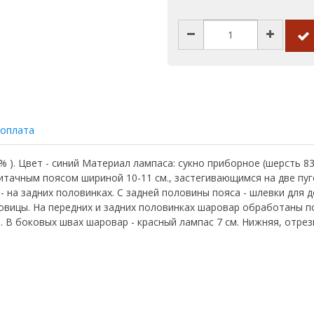
 оплата
 ). Цвет - синий Материал лампаса: сукно приборное (шерсть 8
ритачным поясом шириной 10-11 см., застегивающимся на две пуг
 - на задних половинках. С задней половины пояса - шлевки для
овицы. На передних и задних половинках шаровар обработаны по
). В боковых швах шаровар - красный лампас 7 см. Нижняя, отре