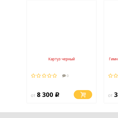
Картуз черный
Гимн
0
8 300
3
от
Р
от