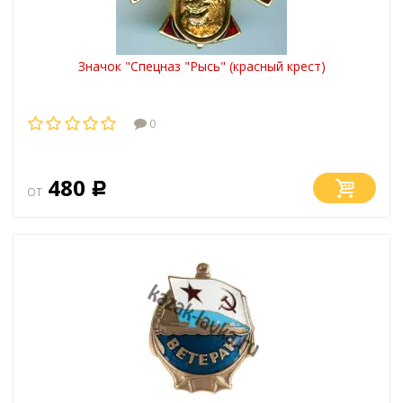
Значок "Спецназ "Рысь" (красный крест)
0
480
от
Р