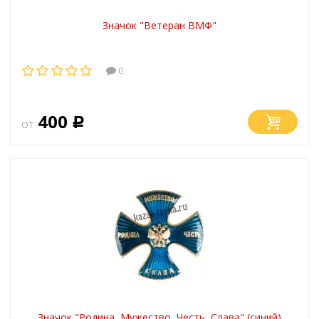
Значок "Ветеран ВМФ"
0
400
от
Р
Значок "Родина, Мужество, Честь, Слава" (синий)