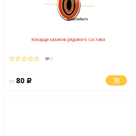
Кокарда казаков рядового состава
0
80
от
Р