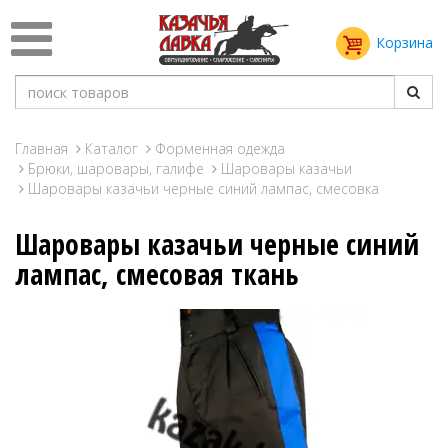
Корзина
Главная
Каталог
Форменная одежда
Брюки, шаровары, галифе
Шаровары казачьи
Шаровары казачьи черные синий лампас, смесовка
Шаровары казачьи черные синий
лампас, смесовая ткань