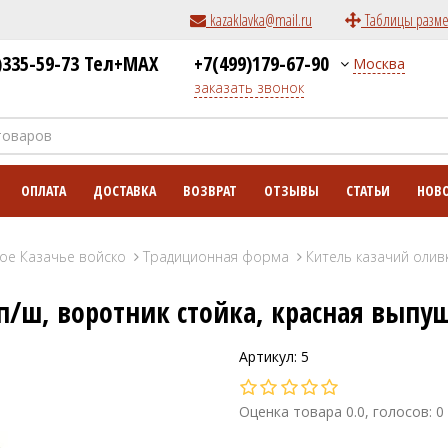
kazaklavka@mail.ru
Таблицы разм
)335-59-73 Тел+MAX
+7(499)179-67-90
Москва
заказать звонок
ОПЛАТА
ДОСТАВКА
ВОЗВРАТ
ОТЗЫВЫ
СТАТЬИ
НОВ
ое Казачье войско
Традиционная форма
Китель казачий олив
п/ш, воротник стойка, красная выпу
Артикул: 5
Оценка товара 0.0, голосов: 0