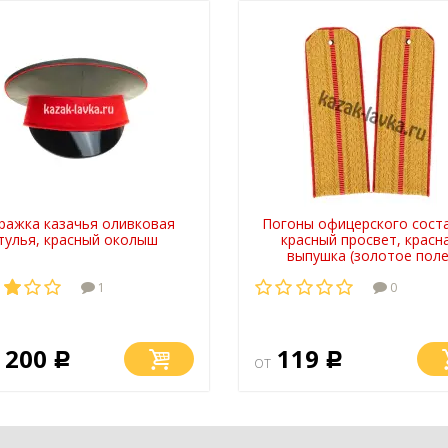
ражка казачья оливковая
Погоны офицерского соста
тулья, красный околыш
красный просвет, красн
выпушка (золотое поле
1
0
 200
119
Р
от
Р