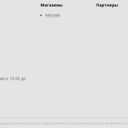
Магазины
Партнеры
Москва
ая (с 10,00 до
мация, размещенная на сайте является ознакомительной и не являетс