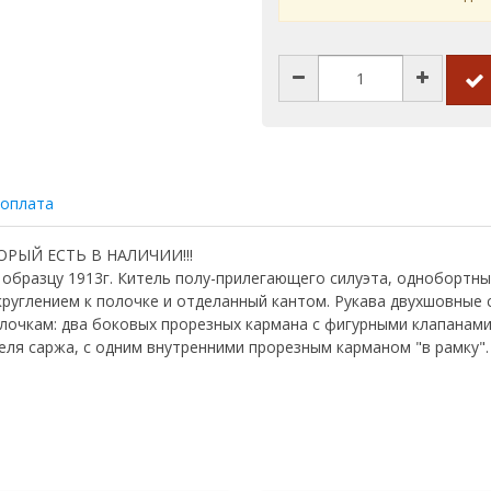
 оплата
РЫЙ ЕСТЬ В НАЛИЧИИ!!!
бразцу 1913г. Китель полу-прилегающего силуэта, однобортный, 
круглением к полочке и отделанный кантом. Рукава двухшовные 
полочкам: два боковых прорезных кармана с фигурными клапанам
ля саржа, с одним внутренними прорезным карманом "в рамку".