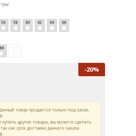
тры:
56
58
60
62
64
66
88
194
-20%
анный товар продается только под заказ,
й.
е купить другие товары, вы можете сделать
 так как срок доставки данного заказа
й.