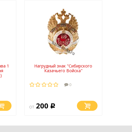
ва 1
Нагрудный знак "Сибирского
ая
Казачьего Войска"
)
0
200
от
Р