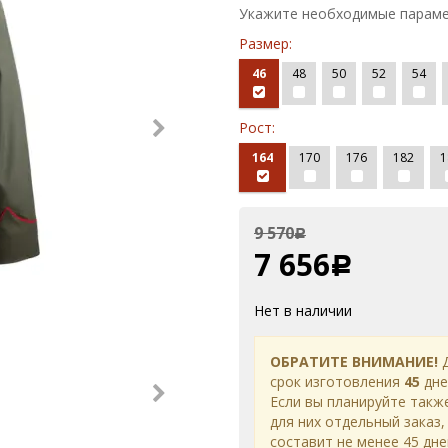
Укажите необходимые параме
Размер:
46
48
50
52
54
Рост:
164
170
176
182
1
9 570
Р
7 656
Р
Нет в наличии
ОБРАТИТЕ ВНИМАНИЕ!
Д
срок изготовления
45
дне
Если вы планируйте такж
для них отдельный заказ,
составит не менее 45 дне