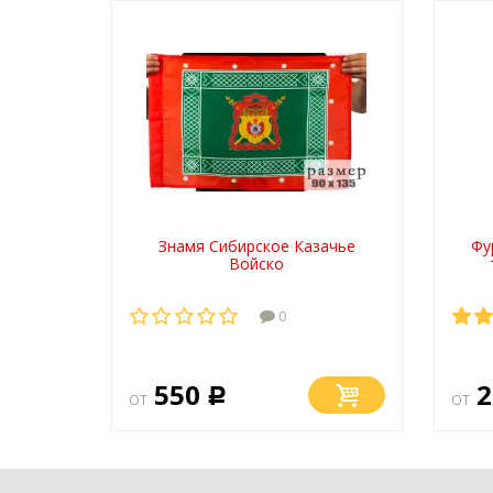
Знамя Сибирское Казачье
Фу
Войско
0
550
2
от
Р
от