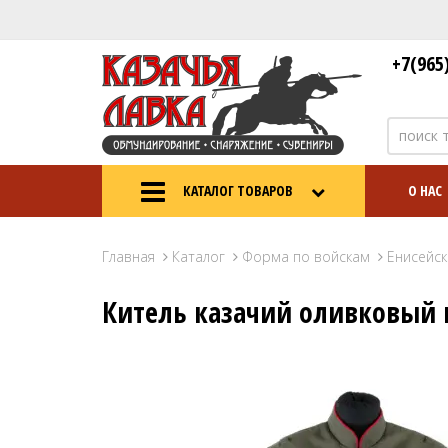
+7(965
КАТАЛОГ ТОВАРОВ
О НАС
Главная
Каталог
Форма по войскам
Енисейск
Китель казачий оливковый 