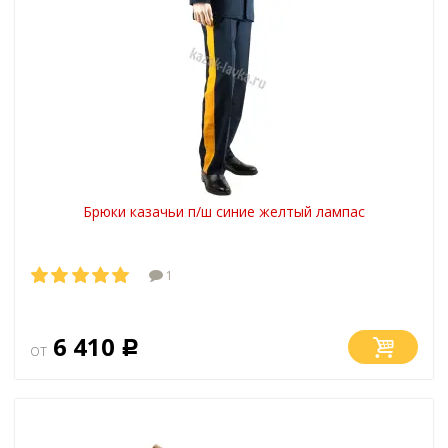
Брюки казачьи п/ш синие желтый лампас
1
6 410
от
Р