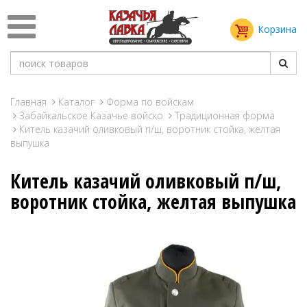
Корзина
Главная
Каталог
Форма по войскам
Забайкальское Казачье войско
Традиционная форма
Китель казачий оливковый п/ш, воротник стойка, желтая
выпушка
Китель казачий оливковый п/ш,
воротник стойка, желтая выпушка