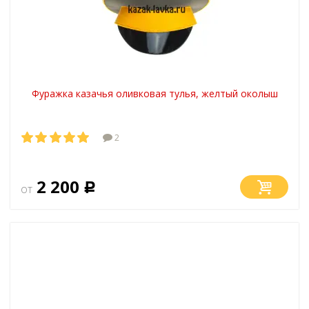
Фуражка казачья оливковая тулья, желтый околыш
2
2 200
от
Р