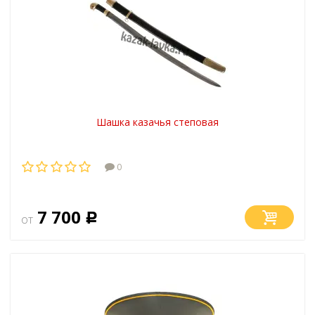
Шашка казачья степовая
0
7 700
от
Р