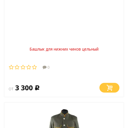
Башлык для нижних чинов цельный
0
3 300
от
Р