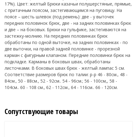
17%). Цвет: желтый Брюки казачьи полушерстяные, прямые,
с притачным поясом, застегивающимся на пуговицу. На
поясе – шесть шлевок (под ремень): две - у выточек
передних половинок брюк, две - на задних половинках брюк
и две – на боковых. Брюки на гульфике, застегиваются на
застежку-молнию. На передних половинках брюк
обработаны по одной выточке, на задних половинках - по
две выточки, на правой задней половинке - прорезной
карман с фигурным клапаном. Передние половинки брюк на
подкладке. Карманы в боковых швах, обработаны
листочками. В боковых швах брюк - желтый лампас 5 см.
Соответствие размеров брюк по талии: р-р 46 - 80см., 48 -
84см., 50 - 88см., 52 - 92см.. 54 - 96см.; 56 - 100см,, 58 -
104см.. 60 - 108 см., 62 - 112см., 64 - 116см.. 66 - 120см.
Сопутствующие товары