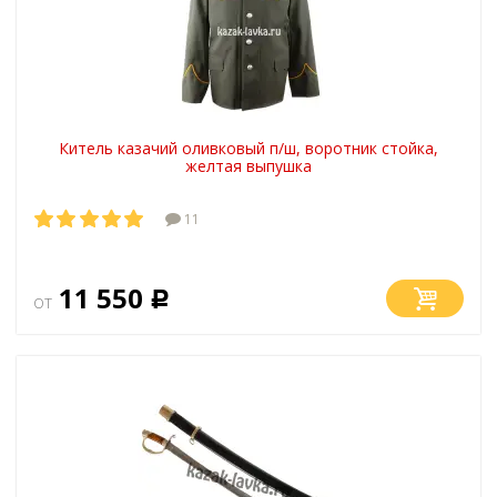
Китель казачий оливковый п/ш, воротник стойка,
желтая выпушка
11
11 550
от
Р