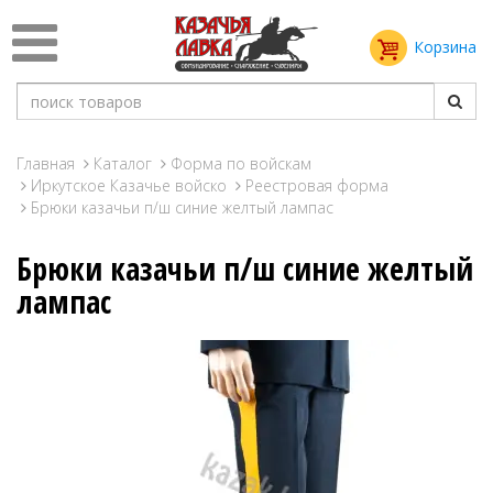
Корзина
Главная
Каталог
Форма по войскам
Иркутское Казачье войско
Реестровая форма
Брюки казачьи п/ш синие желтый лампас
Брюки казачьи п/ш синие желтый
лампас