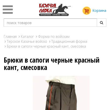
Корзина
Главная
Каталог
Форма по войскам
Терское Казачье войско
Традиционная форма
Брюки в сапоги черные красный кант, смесовка
Брюки в сапоги черные красный
кант, смесовка