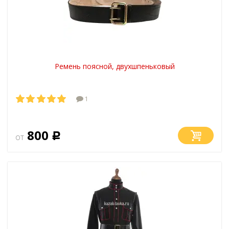
Ремень поясной, двухшпеньковый
1
800
от
Р