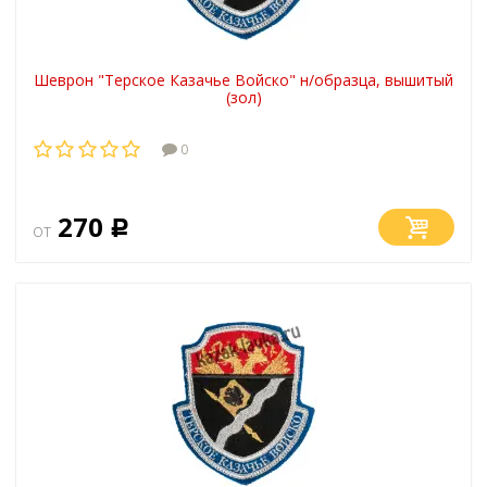
Шеврон "Терское Казачье Войско" н/образца, вышитый
(зол)
0
270
от
Р