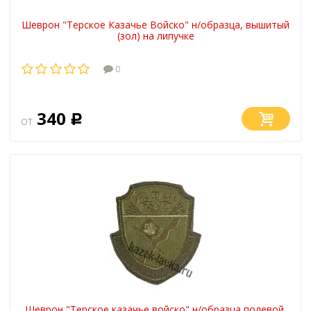
Шеврон "Терское Казачье Войско" н/образца, вышитый
(зол) на липучке
0
340
от
Р
Шеврон "Терское казачье войско" н/образца полевой,