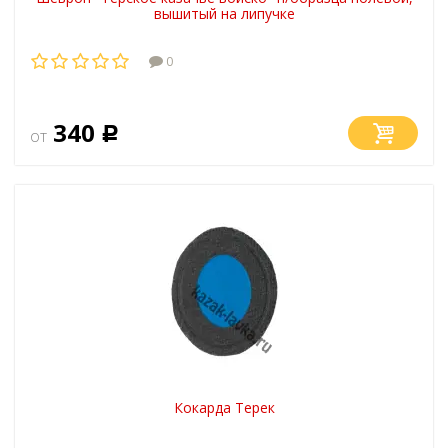
вышитый на липучке
0
340
от
Р
Кокарда Терек