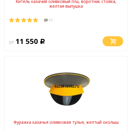
Китель казачий оливковый п/ш, воротник стойка,
желтая выпушка
11
11 550
от
Р
Фуражка казачья оливковая тулья, желтый околыш