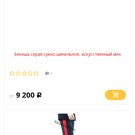
Бекеша серая сукно шинельное, искусственный мех
0
9 200
от
Р