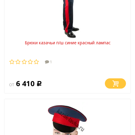
Брюки казачьи п/ш синие красный лампас
1
6 410
от
Р