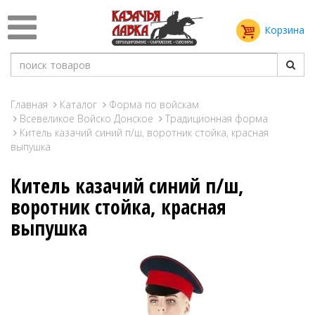
Корзина
Главная
Каталог
Форма по войскам
Всевеликое Войско Донское
Традиционная форма
Китель казачий синий п/ш, воротник стойка, красная
выпушка
Китель казачий синий п/ш,
воротник стойка, красная
выпушка