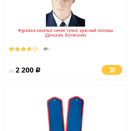
Фуражка казачья синяя тулья, красный околыш
(Донская, Волжская)
5
2 200
от
Р